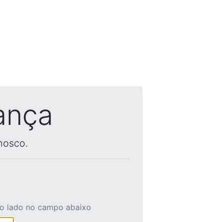
ança
nosco.
ao lado no campo abaixo