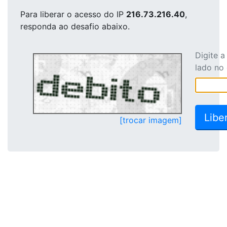
Para liberar o acesso
do IP
216.73.216.40
,
responda ao desafio abaixo.
Digite 
lado no
[trocar imagem]