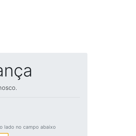
ança
nosco.
ao lado no campo abaixo