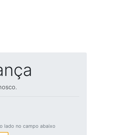
ança
nosco.
ao lado no campo abaixo