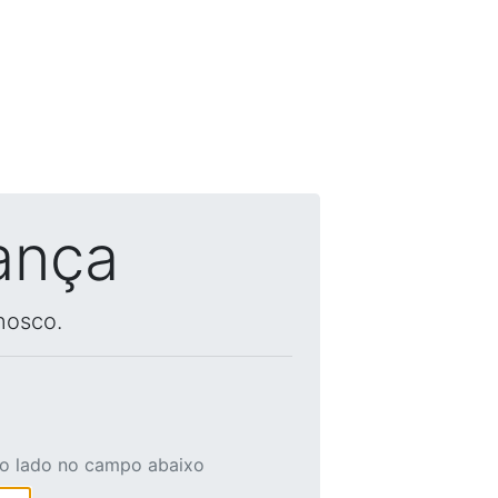
ança
nosco.
ao lado no campo abaixo