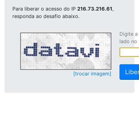
Para liberar o acesso
do IP
216.73.216.61
,
responda ao desafio abaixo.
Digite 
lado no
[trocar imagem]