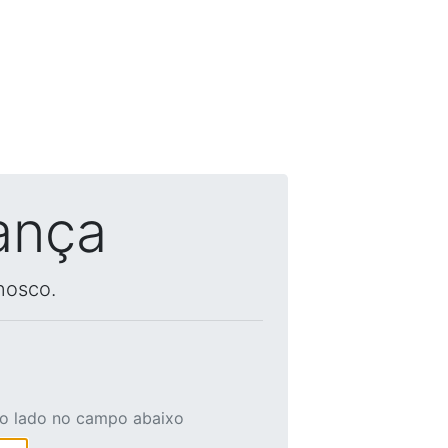
ança
nosco.
ao lado no campo abaixo