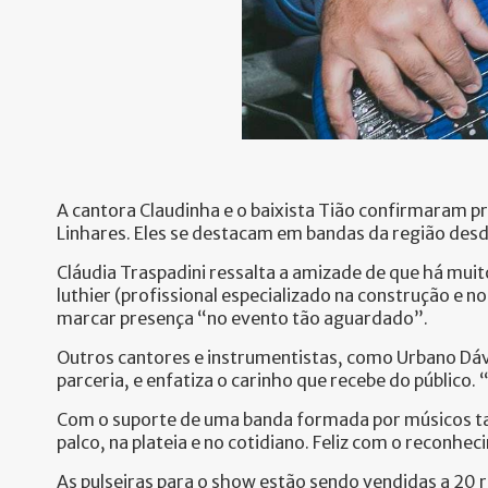
A cantora Claudinha e o baixista Tião confirmaram pr
Linhares. Eles se destacam em bandas da região desd
Cláudia Traspadini ressalta a amizade de que há muit
luthier (profissional especializado na construção e n
marcar presença “no evento tão aguardado”.
Outros cantores e instrumentistas, como Urbano Dávi
parceria, e enfatiza o carinho que recebe do público.
Com o suporte de uma banda formada por músicos tari
palco, na plateia e no cotidiano. Feliz com o reconh
As pulseiras para o show estão sendo vendidas a 20 r