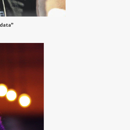
 data”