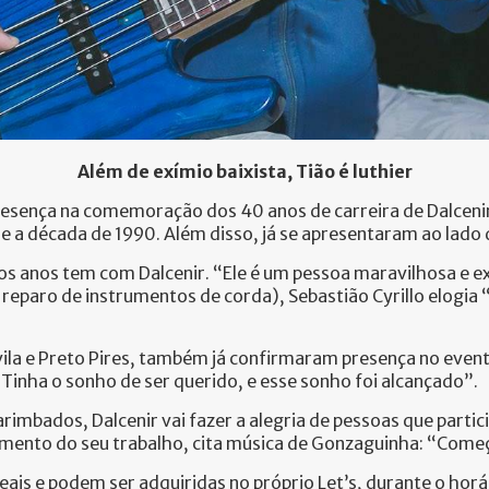
Além de exímio baixista, Tião é luthier
esença na comemoração dos 40 anos de carreira de Dalcenir P
e a década de 1990. Além disso, já se apresentaram ao lado
os anos tem com Dalcenir. “Ele é um pessoa maravilhosa e exc
o reparo de instrumentos de corda), Sebastião Cyrillo elogia
la e Preto Pires, também já confirmaram presença no evento
 “Tinha o sonho de ser querido, e esse sonho foi alcançado”.
mbados, Dalcenir vai fazer a alegria de pessoas que partic
ecimento do seu trabalho, cita música de Gonzaguinha: “Começ
eais e podem ser adquiridas no próprio Let’s, durante o horá