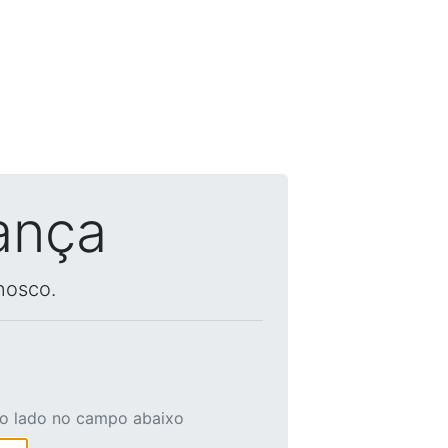
ança
nosco.
ao lado no campo abaixo