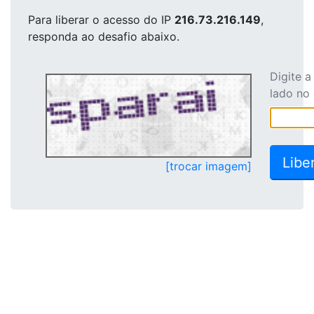
Para liberar o acesso
do IP
216.73.216.149
,
responda ao desafio abaixo.
Digite 
lado no
[trocar imagem]