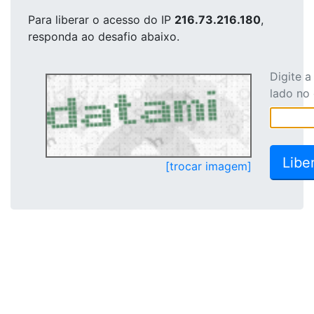
Para liberar o acesso
do IP
216.73.216.180
,
responda ao desafio abaixo.
Digite 
lado no
[trocar imagem]