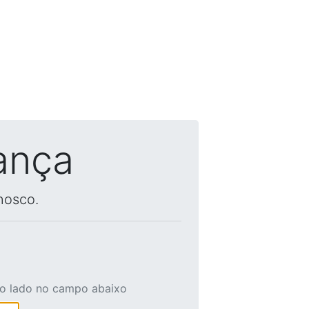
ança
nosco.
ao lado no campo abaixo