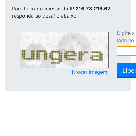
Para liberar o acesso
do IP
216.73.216.67
,
responda ao desafio abaixo.
Digite 
lado no
[trocar imagem]