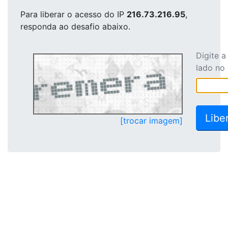
Para liberar o acesso
do IP
216.73.216.95
,
responda ao desafio abaixo.
Digite 
lado no
[trocar imagem]