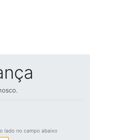
ança
nosco.
ao lado no campo abaixo