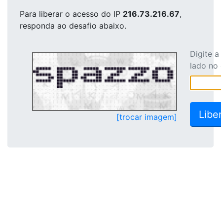
Para liberar o acesso
do IP
216.73.216.67
,
responda ao desafio abaixo.
Digite 
lado no
[trocar imagem]