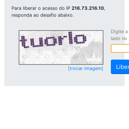
Para liberar o acesso
do IP
216.73.216.10
,
responda ao desafio abaixo.
Digite 
lado no
[trocar imagem]