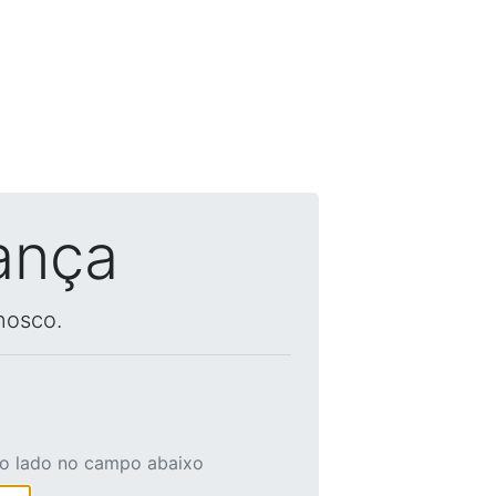
ança
nosco.
ao lado no campo abaixo