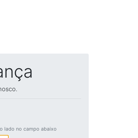
ança
nosco.
ao lado no campo abaixo