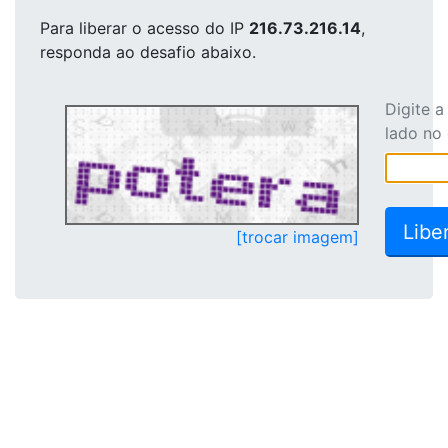
Para liberar o acesso
do IP
216.73.216.14
,
responda ao desafio abaixo.
Digite 
lado no
[trocar imagem]