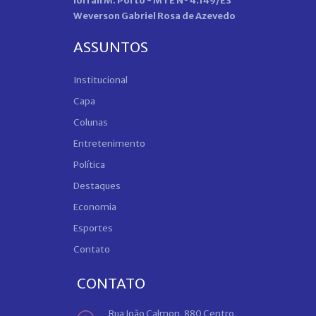
Iorran M. Porto - MTE Nº 4.149/ES
Weverson Gabriel Rosa de Azevedo
ASSUNTOS
Institucional
Capa
Colunas
Entretenimento
Política
Destaques
Economia
Esportes
Contato
CONTATO
Rua João Calmon, 880 Centro,