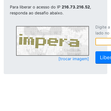
Para liberar o acesso
do IP
216.73.216.52
,
responda ao desafio abaixo.
Digite 
lado no
[trocar imagem]