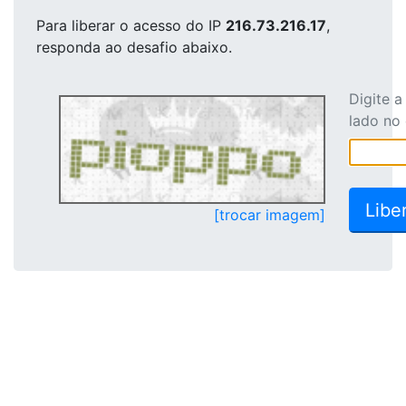
Para liberar o acesso
do IP
216.73.216.17
,
responda ao desafio abaixo.
Digite 
lado no
[trocar imagem]