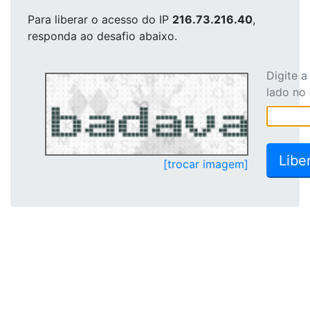
Para liberar o acesso
do IP
216.73.216.40
,
responda ao desafio abaixo.
Digite 
lado no
[trocar imagem]