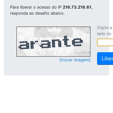
Para liberar o acesso
do IP
216.73.216.61
,
responda ao desafio abaixo.
Digite 
lado no
[trocar imagem]