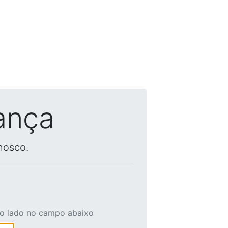
ança
nosco.
ao lado no campo abaixo