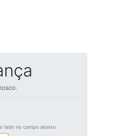
ança
nosco.
ao lado no campo abaixo