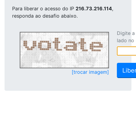
Para liberar o acesso
do IP
216.73.216.114
,
responda ao desafio abaixo.
Digite 
lado no
[trocar imagem]