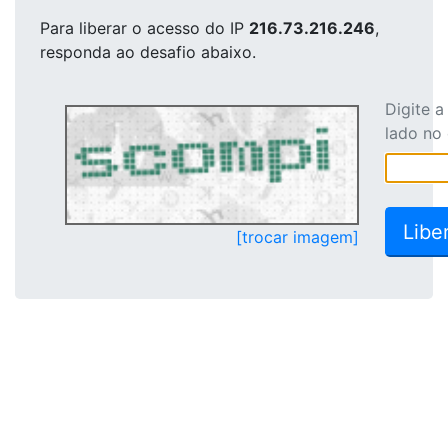
Para liberar o acesso
do IP
216.73.216.246
,
responda ao desafio abaixo.
Digite 
lado no
[trocar imagem]