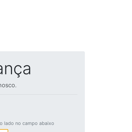
ança
nosco.
ao lado no campo abaixo