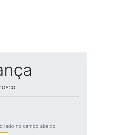
ança
nosco.
ao lado no campo abaixo