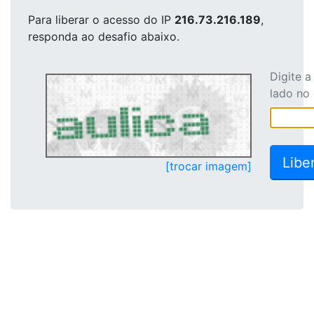
Para liberar o acesso
do IP
216.73.216.189
,
responda ao desafio abaixo.
Digite 
lado no
[trocar imagem]