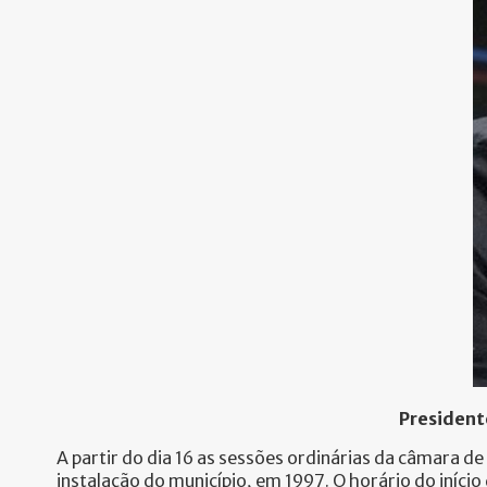
President
A partir do dia 16 as sessões ordinárias da câmara 
instalação do município, em 1997. O horário do iníc