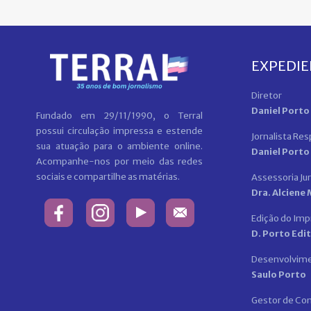
EXPEDI
Diretor
Daniel Porto
Fundado em 29/11/1990, o Terral
possui circulação impressa e estende
Jornalista Re
sua atuação para o ambiente online.
Daniel Porto
Acompanhe-nos por meio das redes
sociais e compartilhe as matérias.
Assessoria Jur
Dra. Alciene
Edição do Im
D. Porto Edi
Desenvolvim
Saulo Porto
Gestor de Co