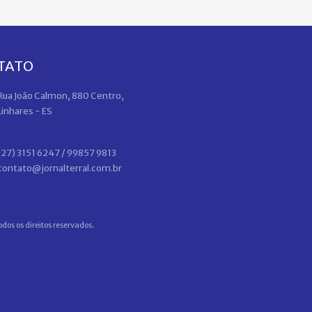
TATO
Rua João Calmon, 880 Centro,
Linhares - ES
(27) 3151 6247 / 99857 9813
contato@jornalterral.com.br
dos os direitos reservados.