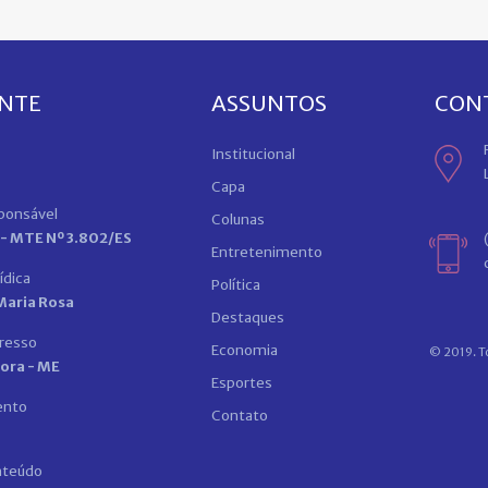
ENTE
ASSUNTOS
CON
Institucional
Capa
sponsável
Colunas
 - MTE Nº 3.802/ES
Entretenimento
ídica
Política
 Maria Rosa
Destaques
presso
Economia
© 2019. To
tora - ME
Esportes
ento
Contato
nteúdo