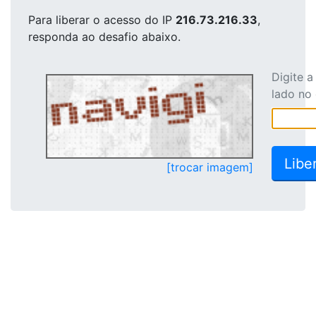
Para liberar o acesso
do IP
216.73.216.33
,
responda ao desafio abaixo.
Digite 
lado no
[trocar imagem]