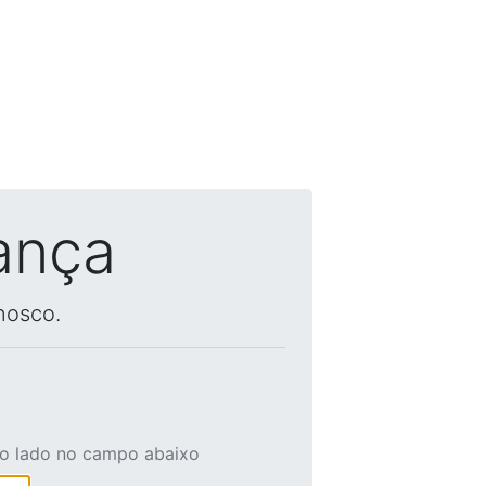
ança
nosco.
ao lado no campo abaixo