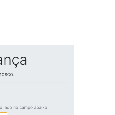
ança
nosco.
ao lado no campo abaixo