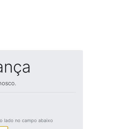
ança
nosco.
ao lado no campo abaixo