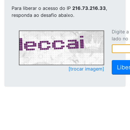
Para liberar o acesso
do IP
216.73.216.33
,
responda ao desafio abaixo.
Digite 
lado no
[trocar imagem]