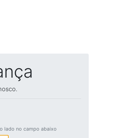
ança
nosco.
ao lado no campo abaixo