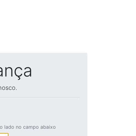
ança
nosco.
ao lado no campo abaixo