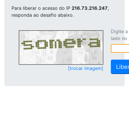
Para liberar o acesso
do IP
216.73.216.247
,
responda ao desafio abaixo.
Digite 
lado no
[trocar imagem]