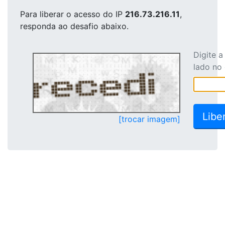
Para liberar o acesso
do IP
216.73.216.11
,
responda ao desafio abaixo.
Digite 
lado no
[trocar imagem]