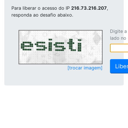
Para liberar o acesso
do IP
216.73.216.207
,
responda ao desafio abaixo.
Digite 
lado no
[trocar imagem]