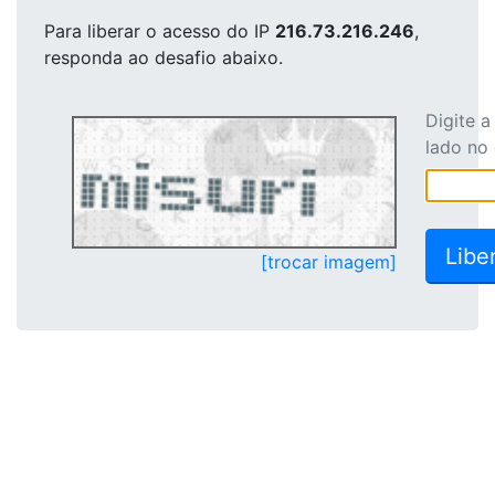
Para liberar o acesso
do IP
216.73.216.246
,
responda ao desafio abaixo.
Digite 
lado no
[trocar imagem]