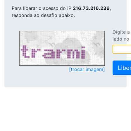
Para liberar o acesso
do IP
216.73.216.236
,
responda ao desafio abaixo.
Digite 
lado no
[trocar imagem]