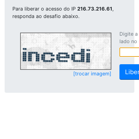
Para liberar o acesso
do IP
216.73.216.61
,
responda ao desafio abaixo.
Digite 
lado no
[trocar imagem]