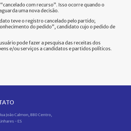
u “cancelado com recurso”. Isso ocorre quando o
e aguarda uma nova decisão.
to teve o registro cancelado pelo partido;
 conhecimento do pedido”, candidato cujo o pedido de
usuário pode fazer a pesquisa das receitas dos
s e/ou serviços a candidatos e partidos políticos.
TATO
Rua João Calmon, 880 Centro,
Linhares - ES