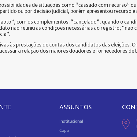
 possibilidades de situações como “cassado com recurso” o
 partido ou por decisão judicial, porém apresentou recurso 
napto”, com os complementos: “cancelado”, quando o candida
dato não reuniu as condições necessárias ao registro; “não
cia”.
vas às prestações de contas dos candidatos das eleições. O 
cessar a relação dos maiores doadores e fornecedores de ben
ENTE
ASSUNTOS
CON
Institucional
Capa