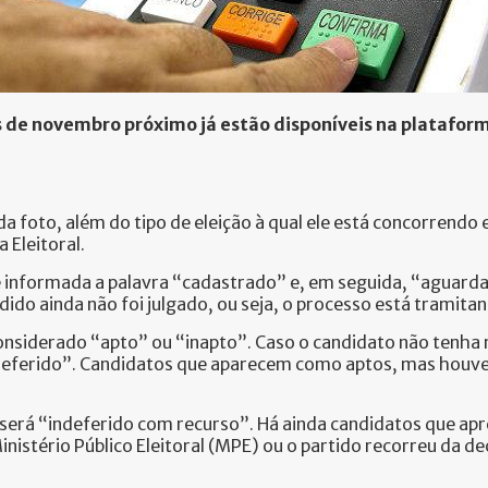
s de novembro próximo já estão disponíveis na platafo
a foto, além do tipo de eleição à qual ele está concorrendo e
a Eleitoral.
 é informada a palavra “cadastrado” e, em seguida, “aguarda
ido ainda não foi julgado, ou seja, o processo está tramitan
considerado “apto” ou “inapto”. Caso o candidato não tenh
“deferido”. Candidatos que aparecem como aptos, mas houve 
será “indeferido com recurso”. Há ainda candidatos que apre
Ministério Público Eleitoral (MPE) ou o partido recorreu da d