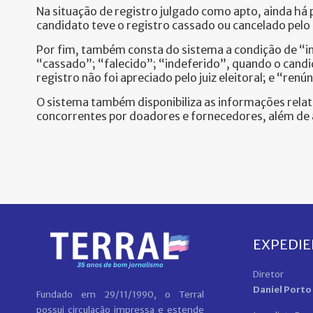
Na situação de registro julgado como apto, ainda há
candidato teve o registro cassado ou cancelado pelo
Por fim, também consta do sistema a condição de “i
“cassado”; “falecido”; “indeferido”, quando o candi
registro não foi apreciado pelo juiz eleitoral; e “renún
O sistema também disponibiliza as informações relati
concorrentes por doadores e fornecedores, além de a
EXPEDI
Diretor
Daniel Porto
Fundado em 29/11/1990, o Terral
possui circulação impressa e estende