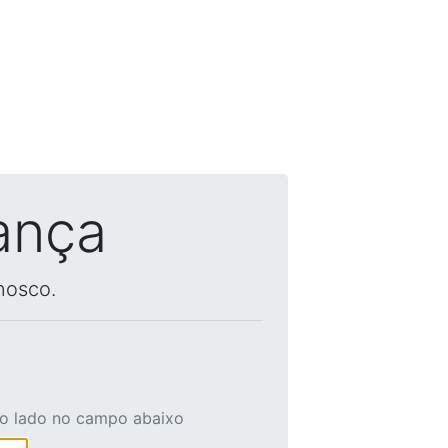
ança
nosco.
ao lado no campo abaixo