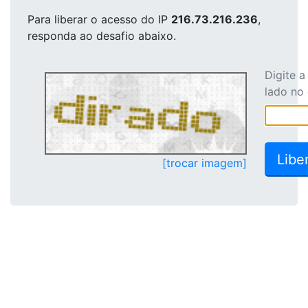
Para liberar o acesso
do IP
216.73.216.236
,
responda ao desafio abaixo.
Digite 
lado no
[trocar imagem]