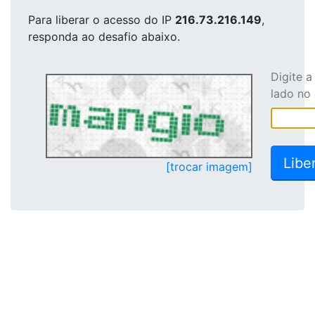
Para liberar o acesso
do IP
216.73.216.149
,
responda ao desafio abaixo.
Digite 
lado no
[trocar imagem]